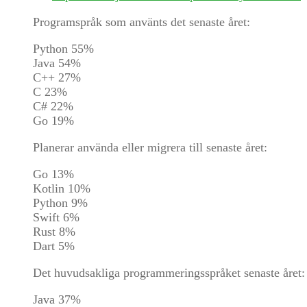
Programspråk som använts det senaste året:
Python 55%
Java 54%
C++ 27%
C 23%
C# 22%
Go 19%
Planerar använda eller migrera till senaste året:
Go 13%
Kotlin 10%
Python 9%
Swift 6%
Rust 8%
Dart 5%
Det huvudsakliga programmeringsspråket senaste året:
Java 37%