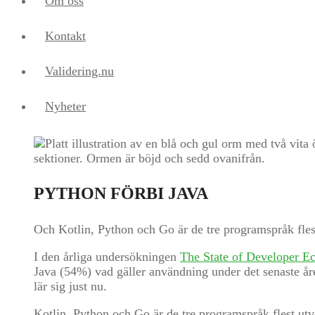
Om oss
Kontakt
Validering.nu
Nyheter
PYTHON FÖRBI JAVA
Och Kotlin, Python och Go är de tre programspråk flest 
I den årliga undersökningen
The State of Developer E
Java (54%) vad gäller användning under det senaste år
lär sig just nu.
Kotlin, Python och Go är de tre programspråk flest utvec