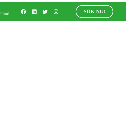
SÖK NU!
Malmö