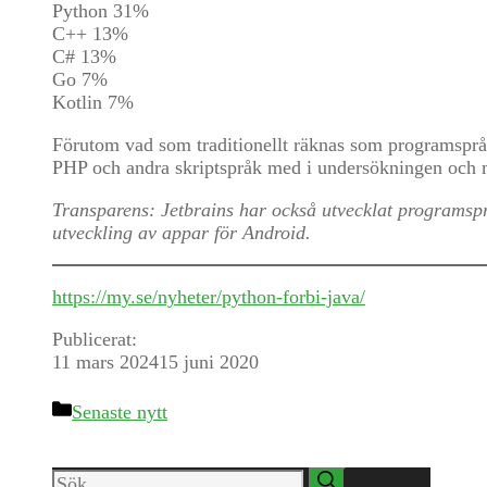
Python 31%
C++ 13%
C# 13%
Go 7%
Kotlin 7%
Förutom vad som traditionellt räknas som programspr
PHP och andra skriptspråk med i undersökningen och 
Transparens: Jetbrains har också utvecklat programs
utveckling av appar för Android.
https://my.se/nyheter/python-forbi-java/
Publicerat:
11 mars 2024
15 juni 2020
Kategorier
Senaste nytt
Sök