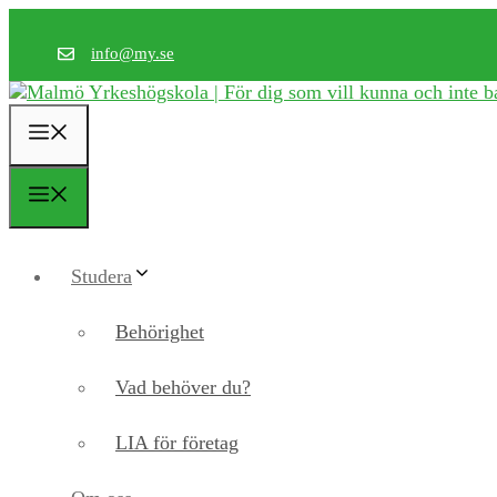
Hoppa
till
info@my.se
innehåll
Meny
Meny
Studera
Behörighet
Vad behöver du?
LIA för företag