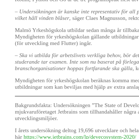
– Undersökningen är kanske inte representativ för all
vilket håll vinden blåser
, säger Claes Magnusson, rekt
Malmö Yrkeshögskola utbildar sedan många år tillbak
Myndigheten för yrkeshögskolan gällande utbildningar
(för utveckling med Flutter) ingår.
– Ska vi utbilda för arbetslivets verkliga behov, bör 
studerande tar examen. Inte som nu baserat på förlegad
branschorganisationer hoppas fortfarande ska gälla,
k
Myndigheten för yrkeshögskolan beräknas komma med
utbildningar som kan beviljas med hjälp av extra ansla
Bakgrundsfakta: Undersökningen ”The State of Develop
mjukvaruföretaget Jetbrains som tillhandahåller några 
utvecklingsmiljöer.
I årets undersökning deltog 19,696 utvecklare och hel
här
https://www.jetbrains.com/lp/devecosystem-2020/