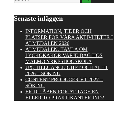
efter:
Senaste inläggen
INFORMATION, TIDER OCH
PLATSER FÖR VÅRA AKTIVITETER I
ALMEDALEN 2026
ALMEDALEN: TÄVLA OM
LYCKOKAKOR VARJE DAG HOS
MALMÖ YRKESHÖGSKOLA
UX, TILLGÄNGLIGHET OCH AI HT
2026 – SÖK NU
CONTENT PRODUCER VT 2027 –
SÖK NU
ER DU ÅBEN FOR AT TAGE EN
ELLER TO PRAKTIKANTER IND?