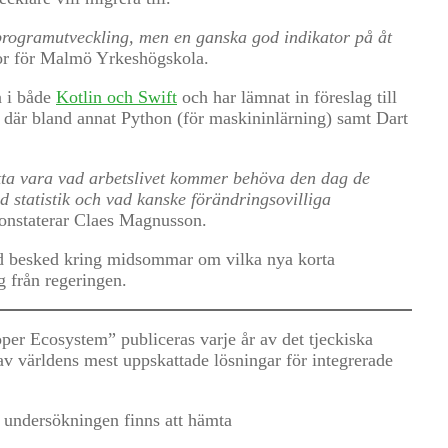
 programutveckling, men en ganska god indikator på åt
or för Malmö Yrkeshögskola.
a i både
Kotlin och Swift
och har lämnat in föreslag till
 där bland annat Python (för maskininlärning) samt Dart
detta vara vad arbetslivet kommer behöva den dag de
 statistik och vad kanske förändringsovilliga
onstaterar Claes Magnusson.
 besked kring midsommar om vilka nya korta
g från regeringen.
er Ecosystem” publiceras varje år av det tjeckiska
av världens mest uppskattade lösningar för integrerade
a undersökningen finns att hämta