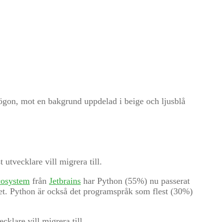
utvecklare vill migrera till.
cosystem
från
Jetbrains
har Python (55%) nu passerat
et. Python är också det programspråk som flest (30%)
klare vill migrera till.