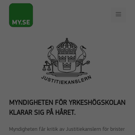
Hoppa
till
Meny
innehåll
MYNDIGHETEN FÖR YRKESHÖGSKOLAN
KLARAR SIG PÅ HÅRET.
Myndigheten får kritik av Justitiekanslern för brister