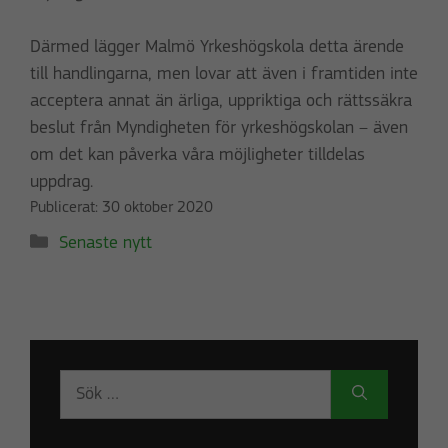
Därmed lägger Malmö Yrkeshögskola detta ärende
Nödvändiga
till handlingarna, men lovar att även i framtiden inte
Dessa kakor
acceptera annat än ärliga, uppriktiga och rättssäkra
går inte att
beslut från Myndigheten för yrkeshögskolan – även
välja bort.
De behövs
om det kan påverka våra möjligheter tilldelas
för att
uppdrag.
hemsidan
Publicerat:
30 oktober 2020
över huvud
Kategorier
Senaste nytt
taget ska
fungera.
Statistik
För att vi ska
Sök
kunna
efter:
förbättra
hemsidans