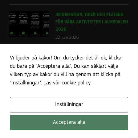
INFORMATION, TIDER OCH PLATSER
FÖR VÅRA AKTIVITETER I ALMEDALEN
2026
22 juni 2026
ALMEDALEN: TÄVLA OM LYCKOKAKOR
Vi bjuder på kakor! Om du tycker det är ok, klickar
VARJE DAG HOS MALMÖ
YRKESHÖGSKOLA
du bara på "Acceptera alla". Du kan såklart välja
vilken typ av kakor du vill ha genom att klicka på
22 juni 2026
"Inställningar".
Läs vår cookie policy
Inställningar
2026 Malmö Yrkeshögskola
Sök nu!
Kontakt
Integritetspolicy
Nyheter
Behöver du hjälp?
Acceptera alla
Chatta med oss