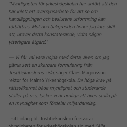
”Myndigheten för yrkeshögskolan har anfört att den
har inlett ett översynsarbete för att se om
handläggningen och beslutens utformning kan
förbättras. Mot den bakgrunden finner jag inte skäl
att, utöver detta konstaterande, vidta någon
ytterligare åtgärd.”
— Vi får väl vara nöjda med detta, även om jag
gärna sett en skarpare formulering från
Justitiekanslerns sida,
säger Claes Magnusson,
rektor för Malmö Yrkeshögskola.
De höga krav på
rättssäkerhet både myndighet och studerande
ställer på oss, tycker vi är rimliga att även ställa på
en myndighet som fördelar miljardanslag.
I sitt inlägg till Justitiekanslern försvarar
Myndigheten för yrkeshögskolan sig med
”Alla