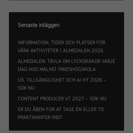
funktionalitet
och
uppbyggnad,
baserat på
Senaste inläggen
hur
hemsidan
INFORMATION, TIDER OCH PLATSER FÖR
används.
VÅRA AKTIVITETER I ALMEDALEN 2026
ALMEDALEN: TÄVLA OM LYCKOKAKOR VARJE
Upplevelse
DAG HOS MALMÖ YRKESHÖGSKOLA
För att vår
hemsida ska
UX, TILLGÄNGLIGHET OCH AI HT 2026 –
prestera så
SÖK NU
bra som
möjligt under
CONTENT PRODUCER VT 2027 – SÖK NU
ditt besök.
ER DU ÅBEN FOR AT TAGE EN ELLER TO
Om du nekar
PRAKTIKANTER IND?
de här
kakorna
kommer viss