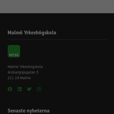
funktionalitet
att försvinna
från
hemsidan.
Malmö Yrkeshögskola
Marknadsföring
Genom att dela
med dig av dina
intressen och ditt
beteende när du
Malmö Yrkeshögskola
surfar ökar du
Anckargripsgatan 3
chansen att få se
211 19 Malmö
personligt
anpassat
innehåll och
erbjudanden.
Senaste nyheterna