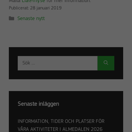
Maila
Lia@my.se
för mer information.
Publicerat:
28 januari 2019
Kategorier
Senaste nytt
Sök
efter:
Senaste inläggen
INFORMATION, TIDER OCH PLATSER FÖR
VÅRA AKTIVITETER I ALMEDALEN 2026