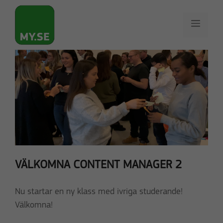
Hoppa
till
Meny
innehåll
VÄLKOMNA CONTENT MANAGER 2
Nu startar en ny klass med ivriga studerande!
Välkomna!