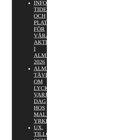
INFORMATION,
TIDER
OCH
PLATSER
FÖR
VÅRA
AKTIVITETER
I
ALMEDALEN
2026
ALMEDALEN:
TÄVLA
OM
LYCKOKAKOR
VARJE
DAG
HOS
MALMÖ
YRKESHÖGSKOLA
UX,
TILLGÄNGLIGHET