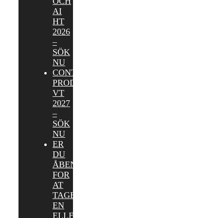
OCH
AI
HT
2026
–
SÖK
NU
CONTENT
PRODUCER
VT
2027
–
SÖK
NU
ER
DU
ÅBEN
FOR
AT
TAGE
EN
ELLER