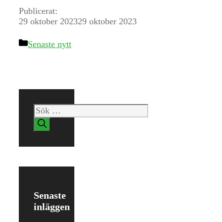
Publicerat:
29 oktober 2023
29 oktober 2023
Kategorier
Senaste nytt
Sök
efter:
Senaste
inläggen