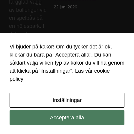
baserat på
22 juni 2026
hur
hemsidan
används.
Upplevelse
Vi bjuder på kakor! Om du tycker det är ok,
För att vår
klickar du bara på "Acceptera alla". Du kan
hemsida ska
såklart välja vilken typ av kakor du vill ha genom
prestera så
bra som
att klicka på "Inställningar".
Läs vår cookie
möjligt
policy
under ditt
besök. Om
du nekar de
Inställningar
här kakorna
2026 Malmö Yrkeshögskola
kommer viss
funktionalitet
Sök nu!
Kontakt
Integritetspolicy
Nyheter
Behöver du hjälp?
Acceptera alla
att försvinna
Chatta med oss
från
hemsidan.