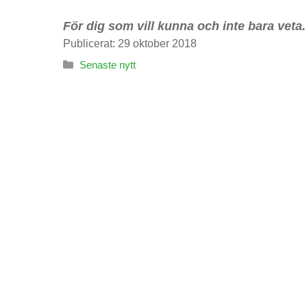
För dig som vill kunna och inte bara veta.
Publicerat:
29 oktober 2018
Kategorier
Senaste nytt
Nödvändiga
Dessa kakor
går inte att
välja bort. De
behövs för att
hemsidan
över huvud