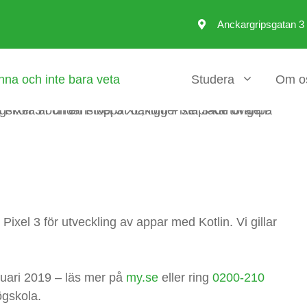
Anckargripsgatan 3
Studera
Om o
ixel 3 för utveckling av appar med Kotlin. Vi gillar
nuari 2019 – läs mer på
my.se
eller ring
0200-210
gskola.