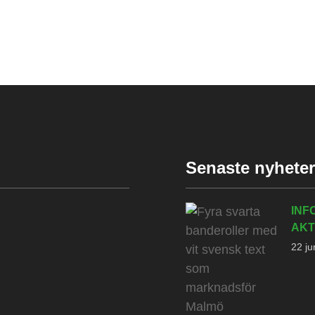
Senaste nyhete
INF
AKT
22 ju