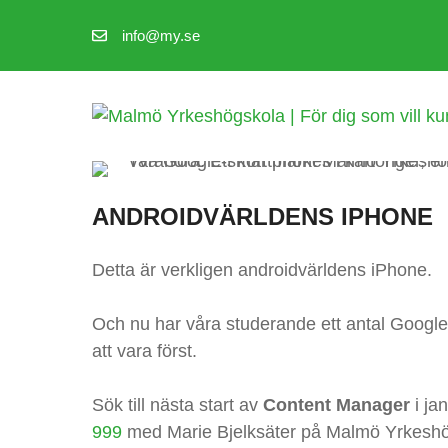
Hoppa
info@my.se
till
innehåll
ANDROIDVÄRLDENS IPHONE
Detta är verkligen androidvärldens iPhone.
Och nu har våra studerande ett antal Google P
att vara först.
Sök till nästa start av
Content Manager
i ja
999
med Marie Bjelksäter på Malmö Yrkeshö