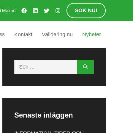
SÖK NU!
 i Malmö
ss
Kontakt
Validering.nu
Nyheter
Sök
efter:
Senaste inläggen