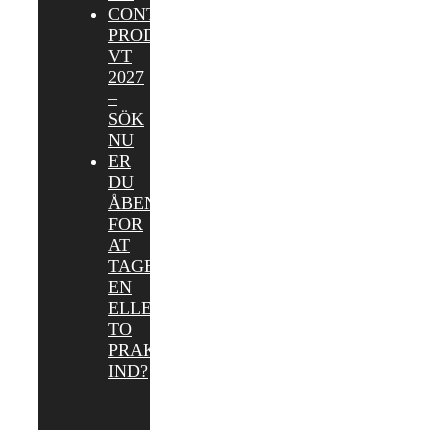
CONTENT
PRODUCER
VT
2027
–
SÖK
NU
ER
DU
ÅBEN
FOR
AT
TAGE
EN
ELLER
TO
PRAKTIKANTER
IND?