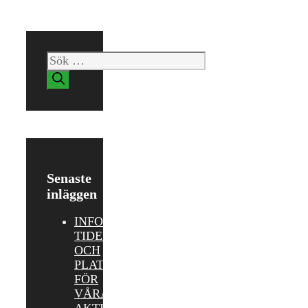
Sök
efter:
Senaste
inläggen
INFORMATION,
TIDER
OCH
PLATSER
FÖR
VÅRA
AKTIVITETER