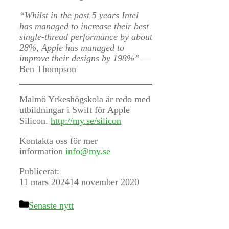
“Whilst in the past 5 years Intel
has managed to increase their best
single-thread performance by about
28%, Apple has managed to
improve their designs by 198%”
—
Ben Thompson
Malmö Yrkeshögskola är redo med
utbildningar i Swift för Apple
Silicon.
http://my.se/silicon
Kontakta oss för mer
information
info@my.se
Publicerat:
11 mars 2024
14 november 2020
Kategorier
Senaste nytt