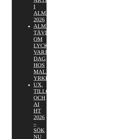
I
ALMEDALEN
2026
ALMEDALEN:
TÄVLA
OM
LYCKOKAKOR
VARJE
DAG
HOS
MALMÖ
YRKESHÖGSKOLA
UX,
TILLGÄNGLIGHET
OCH
AI
HT
2026
–
SÖK
NU