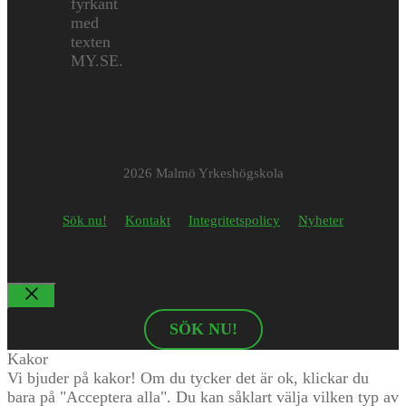
2026 Malmö Yrkeshögskola
Sök nu!
Kontakt
Integritetspolicy
Nyheter
Stäng
SÖK NU!
Kakor
Vi bjuder på kakor! Om du tycker det är ok, klickar du
bara på "Acceptera alla". Du kan såklart välja vilken typ av