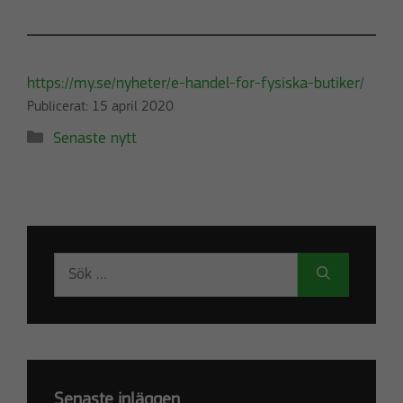
https://my.se/nyheter/e-handel-for-fysiska-butiker/
Publicerat:
15 april 2020
Kategorier
Senaste nytt
Sök
efter:
Senaste inläggen