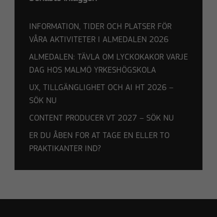
INFORMATION, TIDER OCH PLATSER FÖR
VÅRA AKTIVITETER I ALMEDALEN 2026
ALMEDALEN: TÄVLA OM LYCKOKAKOR VARJE
DAG HOS MALMÖ YRKESHÖGSKOLA
UX, TILLGÄNGLIGHET OCH AI HT 2026 –
SÖK NU
Nödvändiga
CONTENT PRODUCER VT 2027 – SÖK NU
Dessa kakor
ER DU ÅBEN FOR AT TAGE EN ELLER TO
går inte att
PRAKTIKANTER IND?
välja bort.
De behövs
för att
hemsidan
över huvud
taget ska
fungera.