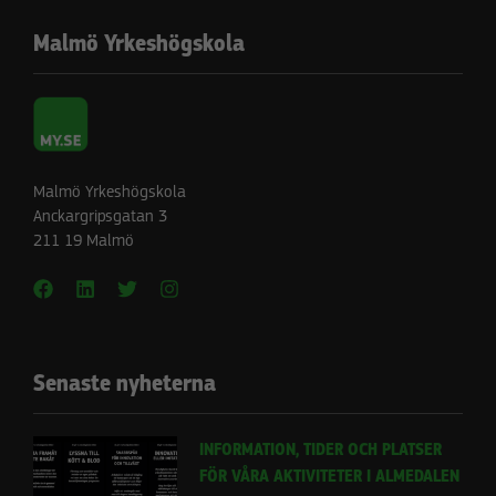
Malmö Yrkeshögskola
Statistik
För att vi ska
kunna
förbättra
hemsidans
Malmö Yrkeshögskola
funktionalitet
Anckargripsgatan 3
och
211 19 Malmö
uppbyggnad,
baserat på
hur
hemsidan
används.
Senaste nyheterna
Upplevelse
INFORMATION, TIDER OCH PLATSER
För att vår
FÖR VÅRA AKTIVITETER I ALMEDALEN
hemsida ska