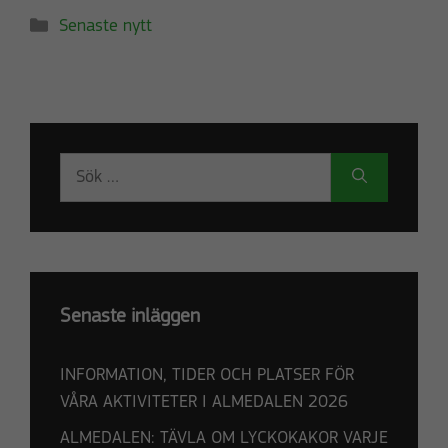
Kategorier
Senaste nytt
Sök
efter:
Senaste inläggen
INFORMATION, TIDER OCH PLATSER FÖR
VÅRA AKTIVITETER I ALMEDALEN 2026
ALMEDALEN: TÄVLA OM LYCKOKAKOR VARJE