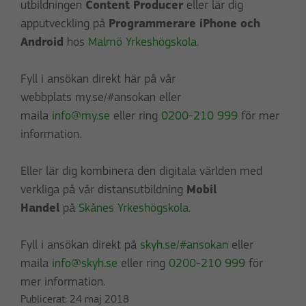
utbildningen
Content Producer
eller lär dig
apputveckling på
Programmerare iPhone och
Android
hos
Malmö Yrkeshögskola
.
Fyll i ansökan direkt här på vår
webbplats my.se/#ansokan eller
maila
info@my.se
eller ring
0200-210 999
för mer
information.
Eller lär dig kombinera den digitala världen med
verkliga på vår distansutbildning
Mobil
Handel
på
Skånes Yrkeshögskola
.
Fyll i ansökan direkt på
skyh.se/#ansokan
eller
maila
info@skyh.se
eller ring
0200-210 999
för
mer information.
Publicerat:
24 maj 2018