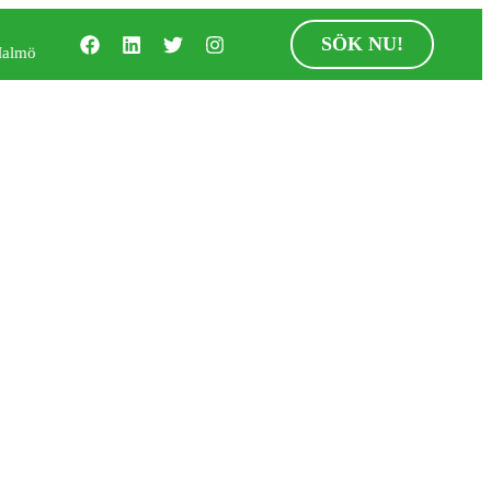
SÖK NU!
Malmö