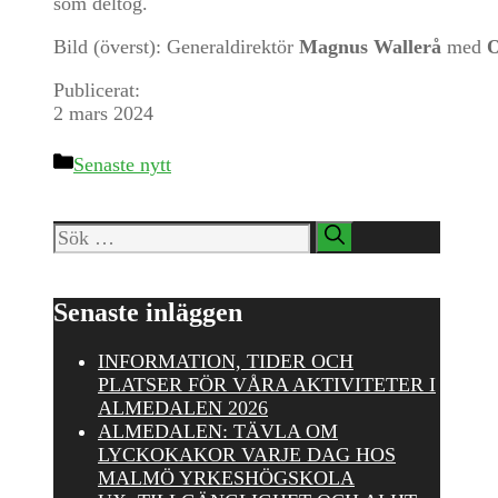
som deltog.
Bild (överst): Generaldirektör
Magnus Wallerå
med
O
Publicerat:
2 mars 2024
Kategorier
Senaste nytt
Sök
efter:
Senaste inläggen
INFORMATION, TIDER OCH
PLATSER FÖR VÅRA AKTIVITETER I
ALMEDALEN 2026
ALMEDALEN: TÄVLA OM
LYCKOKAKOR VARJE DAG HOS
MALMÖ YRKESHÖGSKOLA