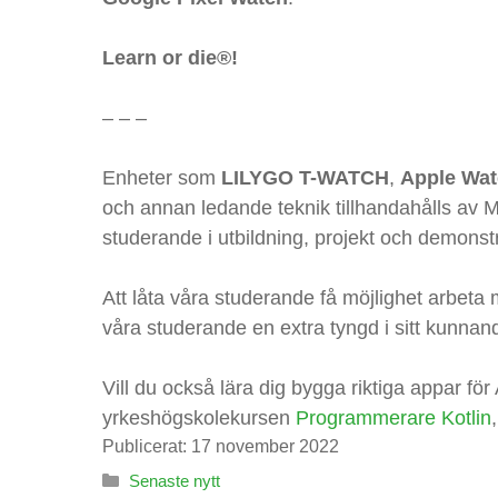
taget ska
fungera.
Learn or die®!
– – –
Statistik
För att vi ska
kunna
Enheter som
LILYGO T-WATCH
,
Apple Wa
förbättra
och annan ledande teknik tillhandahålls av
hemsidans
studerande i utbildning, projekt och demonstr
funktionalitet
och
uppbyggnad,
Att låta våra studerande få möjlighet arbeta
baserat på
våra studerande en extra tyngd i sitt kunnande
hur
hemsidan
används.
Vill du också lära dig bygga riktiga appar för
yrkeshögskolekursen
Programmerare Kotlin
Publicerat:
17 november 2022
Upplevelse
För att vår
Kategorier
Senaste nytt