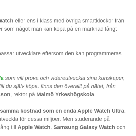
Watch
eller ens i klass med övriga smartklockor från
mer som något man kan köpa på en marknad långt
n passar utvecklare eftersom den kan programmeras
la
som vill prova och vidareutveckla sina kunskaper,
Vill du själv köpa, finns den överallt på nätet, från
sson
, rektor på
Malmö Yrkeshögskola
.
på samma kostnad som en enda Apple Watch Ultra
,
tveckla för dessa miljöer. Men studerande på
ång till
Apple Watch
,
Samsung Galaxy Watch
och