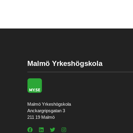
hemsida ska
prestera så
bra som
möjligt
under ditt
besök. Om
du nekar de
här kakorna
kommer viss
funktionalitet
Malmö Yrkeshögskola
att försvinna
från
hemsidan.
Marknadsföring
Genom att dela
Malmö Yrkeshögskola
med dig av dina
Anckargripsgatan 3
intressen och ditt
211 19 Malmö
beteende när du
surfar ökar du