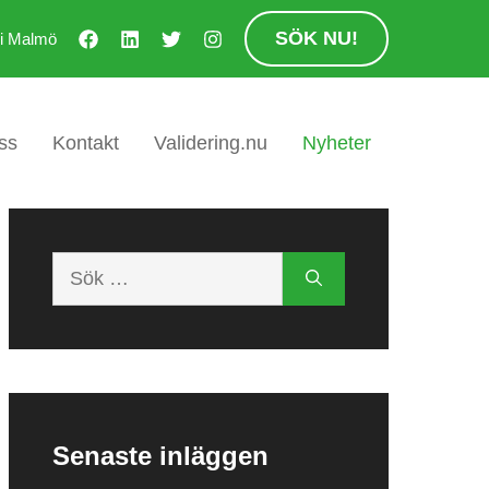
SÖK NU!
 i Malmö
ss
Kontakt
Validering.nu
Nyheter
Sök
efter:
Senaste inläggen