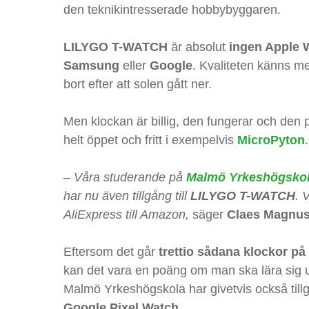
den teknikintresserade hobbybyggaren.
LILYGO T-WATCH
är absolut
ingen Apple 
Samsung
eller
Google
. Kvaliteten känns 
bort efter att solen gått ner.
Men klockan är billig, den fungerar och de
helt öppet och fritt i exempelvis
MicroPyton
.
– Våra studerande på
Malmö Yrkeshögsko
har nu även tillgång till
LILYGO T-WATCH
. 
AliExpress till Amazon,
säger
Claes Magnu
Nödvändiga
Dessa kakor
går inte att
Eftersom det går
trettio sådana klockor 
välja bort. De
kan det vara en poäng om man ska lära sig u
behövs för att
Malmö Yrkeshögskola har givetvis också tillg
hemsidan
Google Pixel Watch
.
över huvud