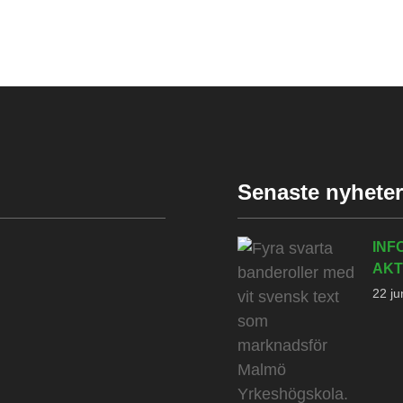
Senaste nyhete
INF
AKT
22 ju