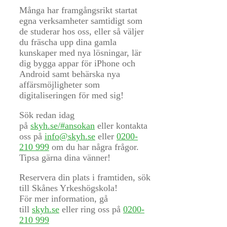
För att vi ska
Många har framgångsrikt startat
kunna
egna verksamheter samtidigt som
förbättra
de studerar hos oss, eller så väljer
hemsidans
du fräscha upp dina gamla
funktionalitet
kunskaper med nya lösningar, lär
och
dig bygga appar för iPhone och
uppbyggnad,
Android samt behärska nya
baserat på
affärsmöjligheter som
hur
digitaliseringen för med sig!
hemsidan
används.
Sök redan idag
på
skyh.se/#ansokan
eller kontakta
oss på
info@skyh.se
eller
0200-
Upplevelse
210 999
om du har några frågor.
För att vår
Tipsa gärna dina vänner!
hemsida ska
prestera så
Reservera din plats i framtiden, sök
bra som
till Skånes Yrkeshögskola!
möjligt
För mer information, gå
under ditt
till
skyh.se
eller ring oss på
0200-
besök. Om
210 999