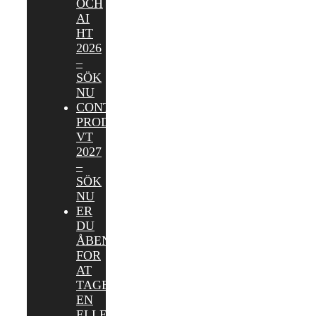
OCH
AI
HT
2026
–
SÖK
NU
CONTENT
PRODUCER
VT
2027
–
SÖK
NU
ER
DU
ÅBEN
FOR
AT
TAGE
EN
ELLER