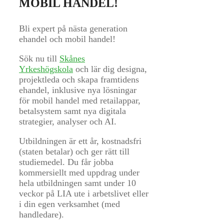
MOBIL HANDEL!
Bli expert på nästa generation
ehandel och mobil handel!
Sök nu till
Skånes
Yrkeshögskola
och lär dig designa,
projektleda och skapa framtidens
ehandel, inklusive nya lösningar
Nödvändiga
för mobil handel med retailappar,
Dessa kakor
betalsystem samt nya digitala
går inte att
strategier, analyser och AI.
välja bort. De
behövs för att
Utbildningen är ett år, kostnadsfri
hemsidan
(staten betalar) och ger rätt till
över huvud
studiemedel. Du får jobba
taget ska
kommersiellt med uppdrag under
fungera.
hela utbildningen samt under 10
veckor på LIA ute i arbetslivet eller
i din egen verksamhet (med
Statistik
handledare).