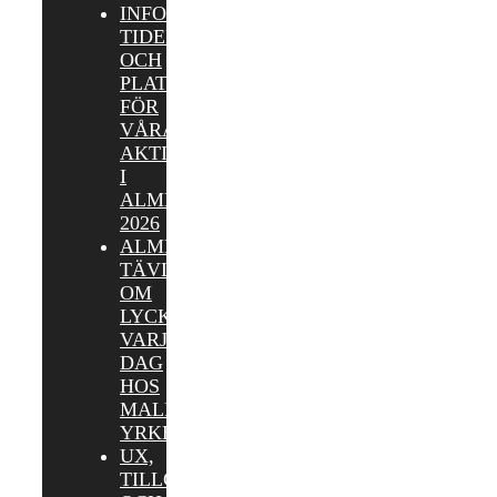
INFORMATION,
TIDER
OCH
PLATSER
FÖR
VÅRA
AKTIVITETER
I
ALMEDALEN
2026
ALMEDALEN:
TÄVLA
OM
LYCKOKAKOR
VARJE
DAG
HOS
MALMÖ
YRKESHÖGSKOLA
UX,
TILLGÄNGLIGHET