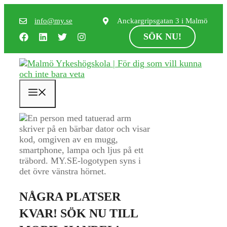
Hoppa
till
info@my.se
Anckargripsgatan 3 i Malmö
innehåll
SÖK NU!
Meny
NÅGRA PLATSER
KVAR! SÖK NU TILL