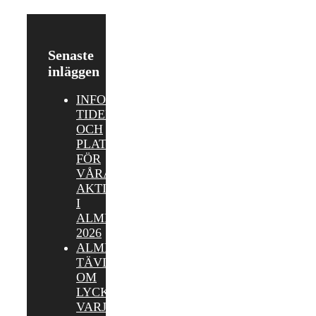
Senaste
inläggen
INFORMATION,
TIDER
OCH
PLATSER
FÖR
VÅRA
AKTIVITETER
I
ALMEDALEN
2026
ALMEDALEN:
TÄVLA
OM
LYCKOKAKOR
VARJE