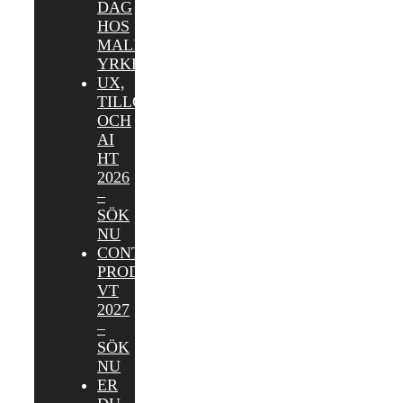
DAG
HOS
MALMÖ
YRKESHÖGSKOLA
UX,
TILLGÄNGLIGHET
OCH
AI
HT
2026
–
SÖK
NU
CONTENT
PRODUCER
VT
2027
–
SÖK
NU
ER