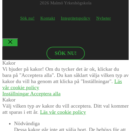
2026 Malmö Yrkeshögskola
Sök nu!
Kontakt
Integritetspolicy
Nyheter
Stäng
SÖK NU!
Kakor
Vi bjuder på kakor! Om du tycker det är ok, klickar du
bara på "Acceptera alla". Du kan såklart välja vilken typ av
kakor du vill ha genom att klicka på "Inställningar".
Läs
vår cookie policy
Inställningar
Acceptera alla
Kakor
Välj vilken typ av kakor du vill acceptera. Ditt val kommer
att sparas i ett år.
Läs vår cookie policy
Nödvändiga
Dessa kakor går inte att välja bort. De behövs för att