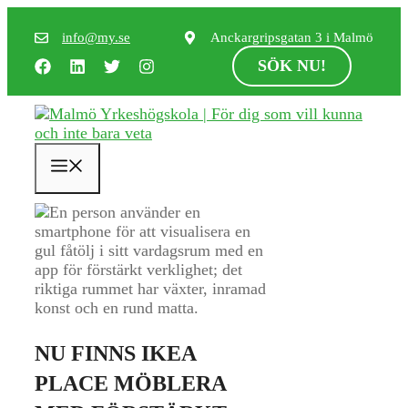
Hoppa
till
info@my.se
Anckargripsgatan 3 i Malmö
innehåll
SÖK NU!
Meny
NU FINNS IKEA
PLACE MÖBLERA