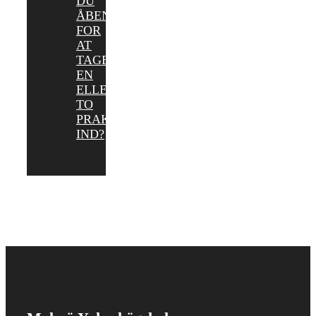
DU
ÅBEN
FOR
AT
TAGE
EN
ELLER
TO
PRAKTIKANTER
IND?