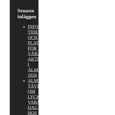
Senaste
inläggen
INFORMATION,
TIDER
OCH
PLATSER
FÖR
VÅRA
AKTIVITETER
I
ALMEDALEN
2026
ALMEDALEN:
TÄVLA
OM
LYCKOKAKOR
VARJE
DAG
HOS