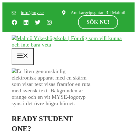
Hoppa
till
info@my.se
Anckargripsgatan 3 i Malmö
innehåll
SÖK NU!
Meny
READY STUDENT
ONE?