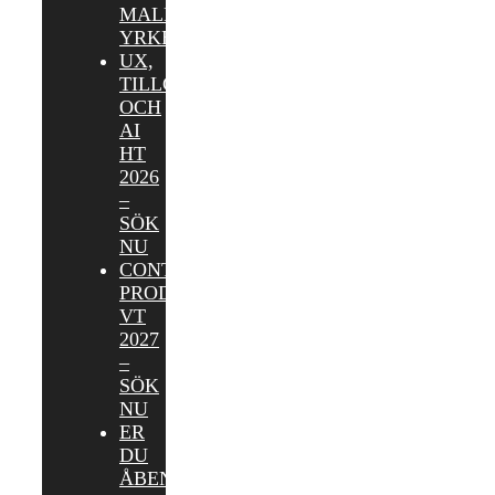
MALMÖ
YRKESHÖGSKOLA
UX,
TILLGÄNGLIGHET
OCH
AI
HT
2026
–
SÖK
NU
CONTENT
PRODUCER
VT
2027
–
SÖK
NU
ER
DU
ÅBEN