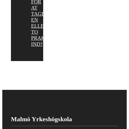
FOR
AT
TAGE
EN
ELLER
TO
PRAKTIKANTER
IND?
Malmö Yrkeshögskola