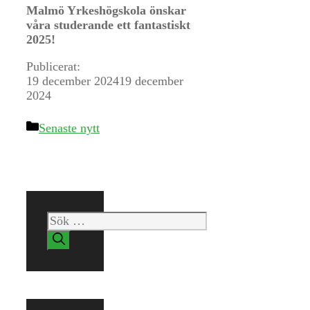
Malmö Yrkeshögskola önskar
våra studerande ett fantastiskt
2025!
Publicerat:
19 december 2024
19 december
2024
Kategorier
Senaste nytt
Sök
efter: