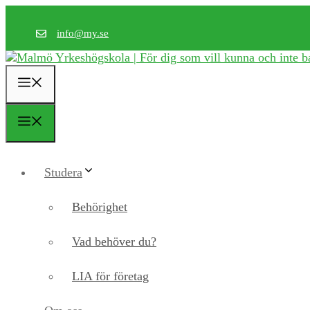
Hoppa
till
info@my.se
innehåll
Meny
Meny
Studera
Behörighet
Vad behöver du?
LIA för företag