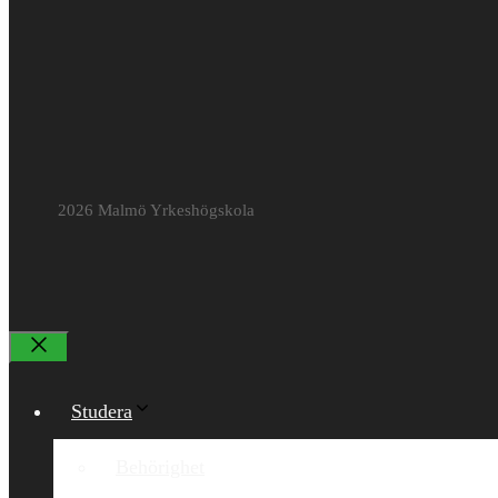
2026 Malmö Yrkeshögskola
Stäng
Studera
Behörighet