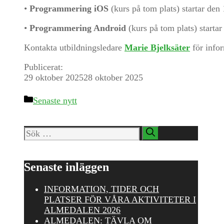
•
Programmering iOS
(kurs på tom plats) startar den
•
Programmering Android
(kurs på tom plats) starta
Kontakta utbildningsledare
Marie Bjelksäter
för infor
Publicerat:
29 oktober 2025
28 oktober 2025
Kategorier
Senaste nytt
Sök
efter:
Senaste inläggen
INFORMATION, TIDER OCH
PLATSER FÖR VÅRA AKTIVITETER I
ALMEDALEN 2026
ALMEDALEN: TÄVLA OM