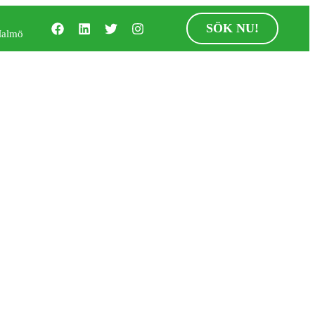
SÖK NU!
Malmö