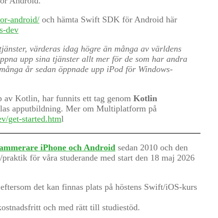
för Android.
for-android/
och hämta Swift SDK för Android här
es-dev
jänster, värderas idag högre än många av världens
öppna upp sina tjänster allt mer för de som har andra
r många år sedan öppnade upp iPod för Windows-
 av Kotlin, har funnits ett tag genom
Kotlin
as apputbildning. Mer om Multiplatform på
ev/get-started.htm
l
ammerare iPhone och Android
sedan 2010 och den
/praktik för våra studerande med start den 18 maj 2026
 eftersom det kan finnas plats på höstens Swift/iOS-kurs
tnadsfritt och med rätt till studiestöd.