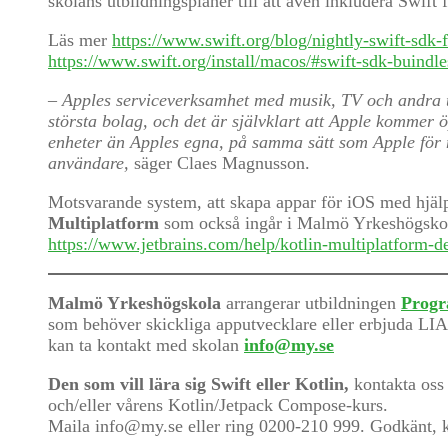
skolans utbildningsplaner till att även inkludera Swift 
Läs mer
https://www.swift.org/blog/nightly-swift-sdk-
https://www.swift.org/install/macos/#swift-sdk-buindl
– Apples serviceverksamhet med musik, TV och andra t
största bolag, och det är självklart att Apple kommer 
enheter än Apples egna, på samma sätt som Apple fö
användare,
säger Claes Magnusson.
Motsvarande system, att skapa appar för iOS med hjälp
Multiplatform
som också ingår i Malmö Yrkeshögskol
https://www.jetbrains.com/help/kotlin-multiplatform-d
Malmö Yrkeshögskola
arrangerar utbildningen
Progr
som behöver skickliga apputvecklare eller erbjuda LIA
kan ta kontakt med skolan
info@my.se
Den som vill lära sig Swift eller Kotlin,
kontakta oss
och/eller vårens Kotlin/Jetpack Compose-kurs.
Maila info@my.se eller ring 0200-210 999. Godkänt, kos