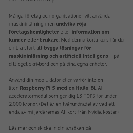
eftertraktad kunskap.
Många företag och organisationer vill använda
maskininlärning men
undvika röja
företagshemligheter
eller
information om
kunder eller brukare
. Med denna korta kurs får du
en bra start att
bygga lösningar för
maskininlärning och artificiell intelligens
– på
ditt eget skrivbord och på dina egna enheter.
Använd din mobil, dator eller varför inte en
liten
Raspberry Pi 5 med en Hailo-8L
AI-
acceleratormodul som ger dig 13 TOPS för under
2.000 kronor. (Det är en tvåhundradel av vad ett
enda av miljardärernas AI-kort från Nvidia kostar.)
Läs mer och skicka in din ansökan på