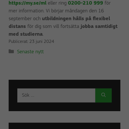
https://my.se/ml
eller ring
0200-210 999
för
mer information. Vi börjar måndagen den 16
september och
utbildningen hålls på flexibel
distans
för dig som vill fortsätta
jobba samtidigt
med studierna
.
Publicerat:
23 juni 2024
Kategorier
Senaste nytt
Sök
efter: