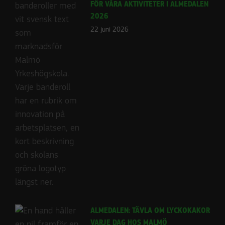
FÖR VÅRA AKTIVITETER I ALMEDALEN
2026
Nödvändiga
22 juni 2026
Dessa kakor
går inte att
välja bort.
De behövs
för att
hemsidan
över huvud
taget ska
fungera.
Statistik
För att vi ska
kunna
förbättra
ALMEDALEN: TÄVLA OM LYCKOKAKOR
hemsidans
VARJE DAG HOS MALMÖ