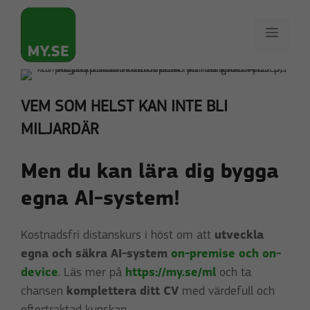
Hoppa
till
Meny
innehåll
VEM SOM HELST KAN INTE BLI
MILJARDÄR
Men du kan lära dig bygga
egna AI-system!
Kostnadsfri distanskurs i höst om att
utveckla
egna och säkra AI-system
on-premise och on-
device
. Läs mer på
https://my.se/ml
och ta
chansen
komplettera ditt CV
med värdefull och