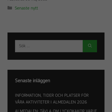
Kategorier
Senaste nytt
Sök
efter:
Senaste inläggen
INFORMATION, TIDER OCH PLATSER FÖR
VÅRA AKTIVITETER I ALMEDALEN 2026
ALMEDALEN: TÄVLA OM LYCKOKAKOR VARJE