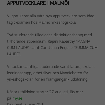
APPUTVECKLARE I MALMÖ!
Vi gratulerar alla våra nya apputvecklare som idag
tagit examen hos Malmö Yrkeshögskola.
Två studerande tilldelades distinktionsbetyg med
tillhörande stipendium, Rajani Kaparthy “MAGNA
CUM LAUDE” samt Carl Johan Engene “SUMMA CUM
LAUDE”.
Vi tackar samtliga studerande samt lärare, skolans
ledningsgrupp, arbetslivet och Myndigheten för
yrkeshögskolan för en framgångsrik utbildning.
Nästa utbildning startar 27 augusti, läs mer
på
my.se
Publicerat:
31 maj 2018