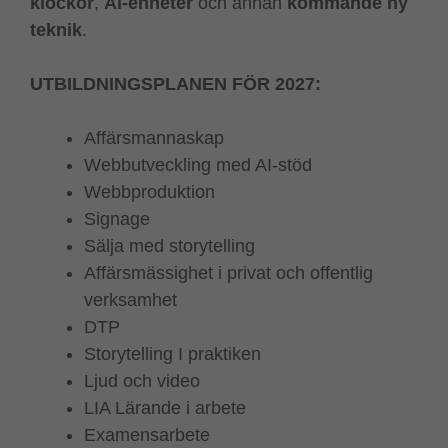
klockor
,
Al-enheter
och annan
kommande ny
teknik
.
UTBILDNINGSPLANEN FÖR 2027:
Affärsmannaskap
Webbutveckling med AI-stöd
Webbproduktion
Signage
Sälja med storytelling
Affärsmässighet i privat och offentlig
verksamhet
DTP
Storytelling I praktiken
Ljud och video
LIA Lärande i arbete
Examensarbete