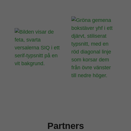
att försvinna
från
hemsidan.
Marknadsföring
Genom att dela
med dig av dina
intressen och ditt
beteende när du
surfar ökar du
chansen att få se
personligt
anpassat
innehåll och
erbjudanden.
Partners