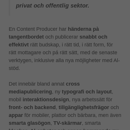
privat och offentlig sektor.
En Content Producer har
händerna pà
tangentbordet
och publicerar
snabbt och
effektivt
rätt budskap, i rätt tid, i rätt form, för
rätt mottagare och pá rätt sätt, med de senaste
verktygen, inklusive alla nya möjligheter med Al-
stöd.
Det innebär bland annat
cross
mediapublicering
, ny
typografi och layout
,
mobil
interaktionsdesign
, nya arbetssätt för
front- och backend
,
tillgänglighetsfrägor
och
appar
för mobiler, plattor och bärbara, men även
smarta glasögon
,
TV-skärmar
, smarta