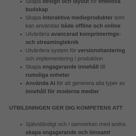
Skapa
design och layout
för
effektiva
budskap
Skapa
interaktiva medieprodukter
som
kan användas
både offline och online
Utvärdera
avancerad komprimerings-
och streamingteknik
Utvärdera system för
versionshantering
och implementering i produktion
Skapa
engagerande innehåll
till
rumsliga enheter
Använda AI
för att generera alla typer av
innehåll för moderna medier
UTBILDNINGEN GER DIG KOMPETENS ATT
Självständigt och i samverkan med andra
skapa engagerande och lönsamt