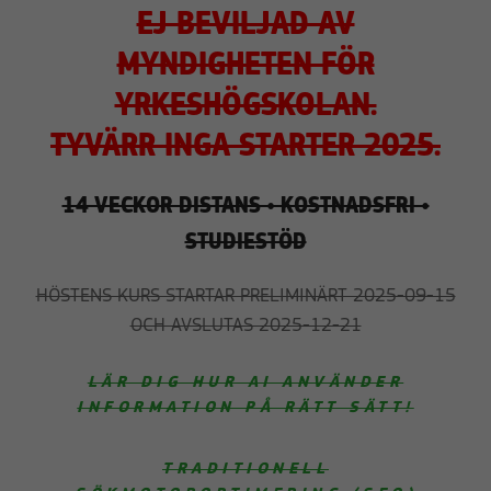
EJ BEVILJAD AV
MYNDIGHETEN FÖR
YRKESHÖGSKOLAN.
TYVÄRR INGA STARTER 2025.
14 VECKOR DISTANS • KOSTNADSFRI •
STUDIESTÖD
HÖSTENS KURS STARTAR PRELIMINÄRT 2025-09-15
OCH AVSLUTAS 2025-12-21
LÄR DIG HUR AI ANVÄNDER
INFORMATION PÅ RÄTT SÄTT!
TRADITIONELL