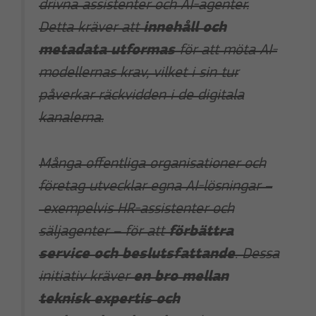
drivna assistenter och AI-agenter.
Detta kräver att
innehåll och
metadata utformas
för att möta AI-
modellernas krav, vilket i sin tur
påverkar räckvidden i de digitala
kanalerna.
Många offentliga organisationer och
företag utvecklar egna AI-lösningar –
exempelvis HR-assistenter och
säljagenter – för att
förbättra
service och beslutsfattande
. Dessa
initiativ kräver
en bro mellan
teknisk expertis och