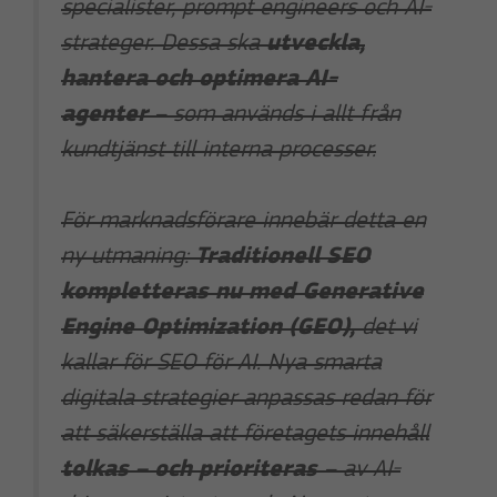
specialister, prompt engineers och AI-
strateger. Dessa ska
utveckla,
hantera och optimera AI-
agenter
– som används i allt från
kundtjänst till interna processer.
För marknadsförare innebär detta en
ny utmaning:
Traditionell SEO
kompletteras nu med Generative
Engine Optimization (GEO),
det vi
kallar för SEO för AI. Nya smarta
digitala strategier anpassas redan för
att säkerställa att företagets innehåll
tolkas – och prioriteras
– av AI-