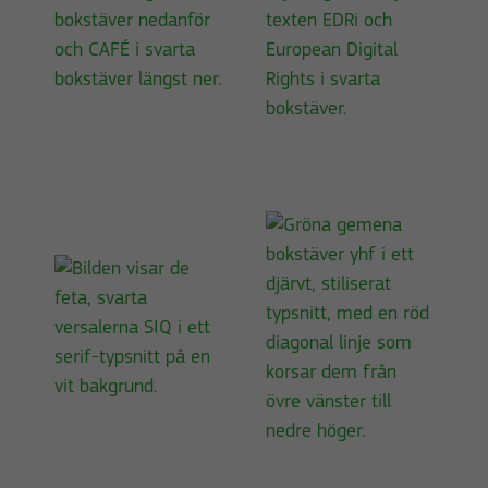
de här
kakorna
kommer viss
funktionalitet
att försvinna
från
hemsidan.
Marknadsföring
Genom att dela
med dig av dina
intressen och ditt
beteende när du
surfar ökar du
chansen att få se
personligt
anpassat
innehåll och