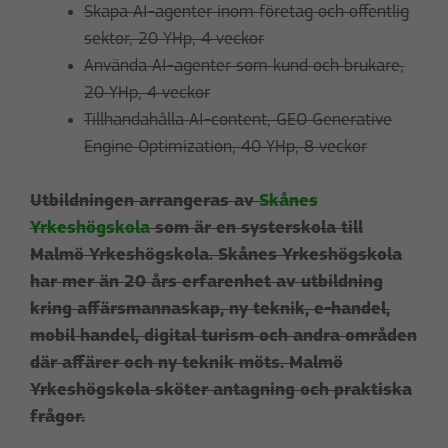
Skapa AI-agenter inom företag och offentlig
sektor, 20 YHp, 4 veckor
Använda AI-agenter som kund och brukare,
20 YHp, 4 veckor
Tillhandahålla AI-content, GEO Generative
Engine Optimization, 40 YHp, 8 veckor
Utbildningen arrangeras av
Skånes
Yrkeshögskola
som är en systerskola till
Malmö Yrkeshögskola. Skånes Yrkeshögskola
har mer än 20 års erfarenhet av utbildning
kring affärsmannaskap, ny teknik, e-handel,
mobil handel, digital turism och andra områden
där affärer och ny teknik möts.
Malmö
Yrkeshögskola sköter antagning och praktiska
frågor.