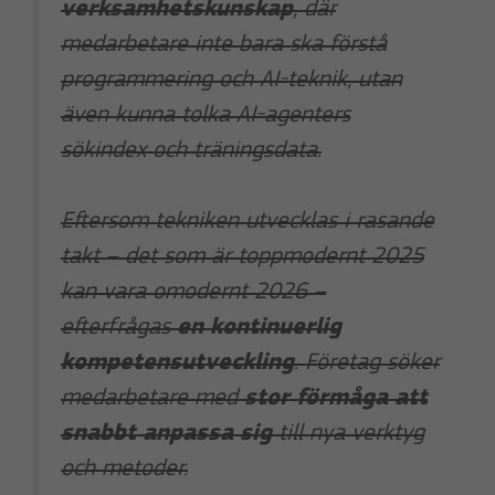
verksamhetskunskap
, där
medarbetare inte bara ska förstå
programmering och AI-teknik, utan
även kunna tolka AI-agenters
sökindex och träningsdata.
Eftersom tekniken utvecklas i rasande
takt – det som är toppmodernt 2025
kan vara omodernt 2026 –
efterfrågas
en kontinuerlig
kompetensutveckling
. Företag söker
medarbetare med
stor förmåga att
snabbt anpassa sig
till nya verktyg
och metoder.