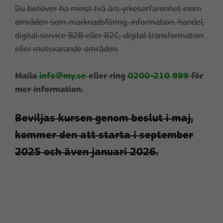
Du behöver ha minst två års yrkeserfarenhet inom
områden som marknadsföring, information, handel,
digital service B2B eller B2C, digital transformation
eller motsvarande områden.
Maila
info@my.se
eller ring
0200-210 999
för
mer information.
Beviljas kursen genom beslut i maj,
kommer den att starta i september
2025 och även januari 2026.