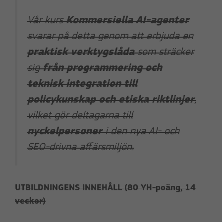
Vår kurs
Kommersiella AI-agenter
svarar på detta genom att erbjuda en
praktisk verktygslåda
som sträcker
sig
från programmering och
teknisk integration till
policykunskap och etiska riktlinjer
,
vilket gör deltagarna till
nyckelpersoner
i den nya AI- och
SEO-drivna affärsmiljön.
UTBILDNINGENS INNEHÅLL (80 YH-poäng, 14
veckor)