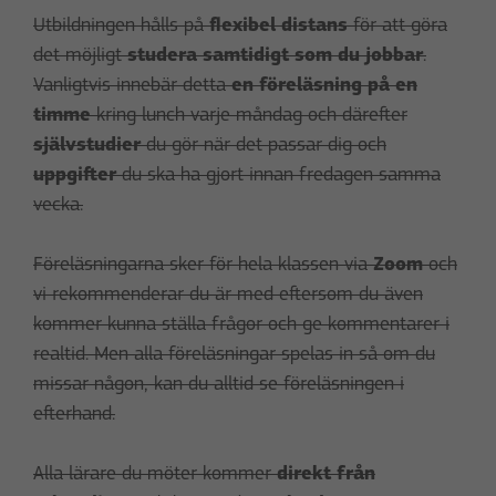
Utbildningen hålls på
flexibel distans
för att göra
det möjligt
studera samtidigt som du jobbar
.
Vanligtvis innebär detta
en föreläsning på en
timme
kring lunch varje måndag och därefter
självstudier
du gör när det passar dig och
uppgifter
du ska ha gjort innan fredagen samma
vecka.
Föreläsningarna sker för hela klassen via
Zoom
och
vi rekommenderar du är med eftersom du även
kommer kunna ställa frågor och ge kommentarer i
realtid. Men alla föreläsningar spelas in så om du
missar någon, kan du alltid se föreläsningen i
efterhand.
Alla lärare du möter kommer
direkt från