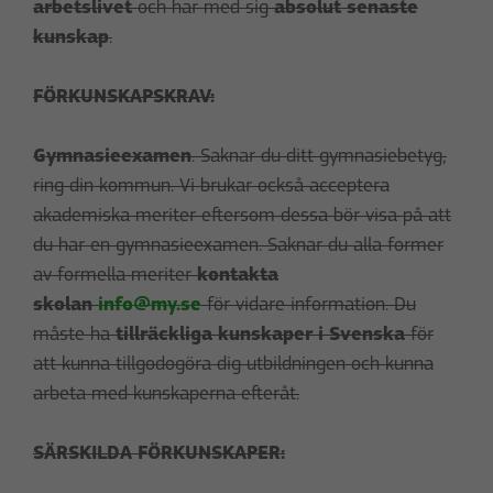
arbetslivet
och har med sig
absolut senaste
kunskap
.
FÖRKUNSKAPSKRAV:
Gymnasieexamen
. Saknar du ditt gymnasiebetyg,
ring din kommun. Vi brukar också acceptera
akademiska meriter eftersom dessa bör visa på att
du har en gymnasieexamen. Saknar du alla former
av formella meriter
kontakta
skolan
info@my.se
för vidare information. Du
måste ha
tillräckliga kunskaper i Svenska
för
att kunna tillgodogöra dig utbildningen och kunna
arbeta med kunskaperna efteråt.
SÄRSKILDA FÖRKUNSKAPER: