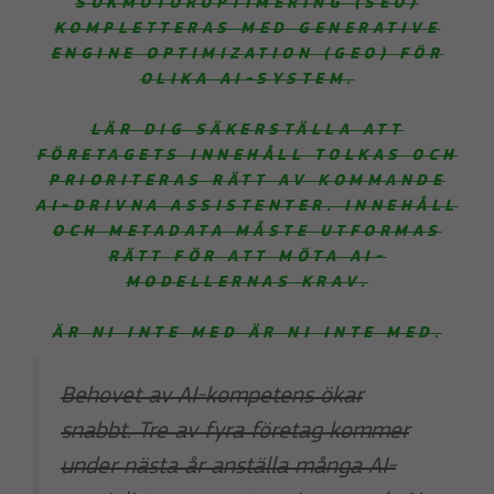
SÖKMOTOROPTIMERING (SEO)
KOMPLETTERAS MED GENERATIVE
ENGINE OPTIMIZATION (GEO) FÖR
OLIKA AI-SYSTEM.
LÄR DIG SÄKERSTÄLLA ATT
FÖRETAGETS INNEHÅLL TOLKAS OCH
PRIORITERAS RÄTT AV KOMMANDE
AI-DRIVNA ASSISTENTER. INNEHÅLL
OCH METADATA MÅSTE UTFORMAS
RÄTT FÖR ATT MÖTA AI-
MODELLERNAS KRAV.
ÄR NI INTE MED ÄR NI INTE MED.
Behovet av AI-kompetens ökar
snabbt. Tre av fyra företag kommer
under nästa år anställa många AI-