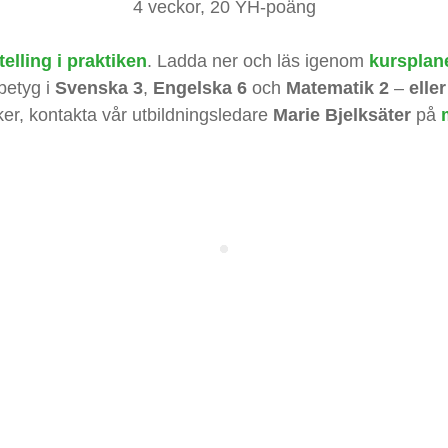
4 veckor, 20 YH-poäng
telling i praktiken
. Ladda ner och läs igenom
kursplan
betyg i
Svenska 3
,
Engelska 6
och
Matematik 2
–
elle
ker, kontakta vår utbildningsledare
Marie Bjelksäter
på