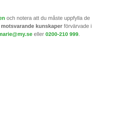
en
och notera att du måste uppfylla de
r motsvarande kunskaper
förvärvade i
marie@my.se
eller
0200-210 999
.