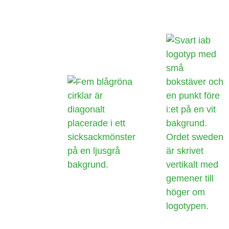
hemsida ska
prestera så
bra som
möjligt
under ditt
besök. Om
du nekar de
här kakorna
kommer viss
funktionalitet
att försvinna
från
hemsidan.
Marknadsföring
Genom att dela
med dig av dina
intressen och ditt
beteende när du
surfar ökar du