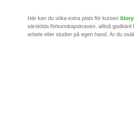
Här kan du söka extra plats för kursen
Story
särskilda förkunskapskraven, alltså godkänt 
arbete eller studier på egen hand. Är du osä
Nödvändiga
Dessa kakor
går inte att
välja bort. De
behövs för att
hemsidan
över huvud