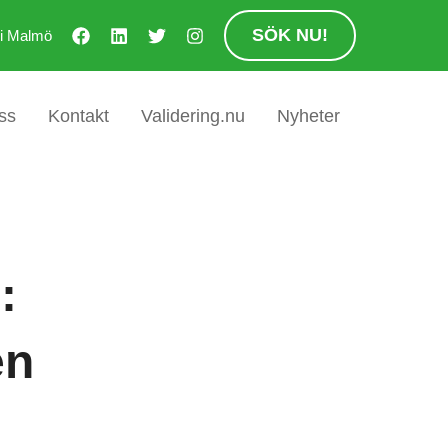
SÖK NU!
 i Malmö
ss
Kontakt
Validering.nu
Nyheter
:
en