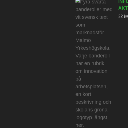
INF
AKT
22 ju